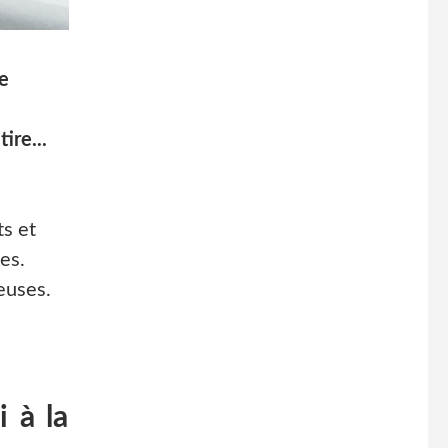
ne
ire...
ts et
es.
euses.
i à la