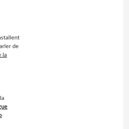
stallent
arler de
 la
la
ngue
p