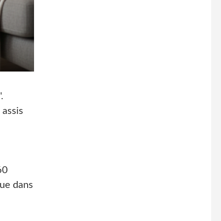
.
 assis
s
60
que dans